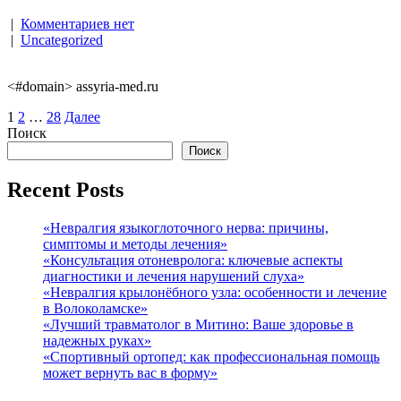
|
Комментариев нет
|
Uncategorized
<#domain> assyria-med.ru
Пагинация
1
2
…
28
Далее
Поиск
записей
Поиск
Recent Posts
«Невралгия языкоглоточного нерва: причины,
симптомы и методы лечения»
«Консультация отоневролога: ключевые аспекты
диагностики и лечения нарушений слуха»
«Невралгия крылонёбного узла: особенности и лечение
в Волоколамске»
«Лучший травматолог в Митино: Ваше здоровье в
надежных руках»
«Спортивный ортопед: как профессиональная помощь
может вернуть вас в форму»